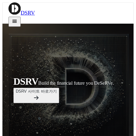
DSRV
DSRV
Build the financial future you DeSeRVe.
DSRV 사이트 바로가기